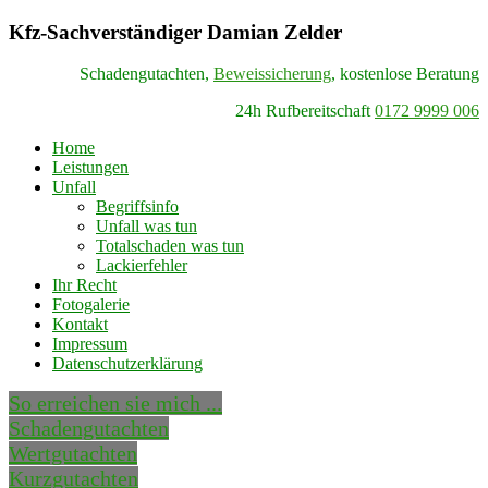
Kfz-Sachverständiger Damian Zelder
Schadengutachten,
Beweissicherung
, kostenlose Beratung
24h Rufbereitschaft
0172 9999 006
Home
Leistungen
Unfall
Begriffsinfo
Unfall was tun
Totalschaden was tun
Lackierfehler
Ihr Recht
Fotogalerie
Kontakt
Impressum
Datenschutzerklärung
So erreichen sie mich ...
Schadengutachten
Wertgutachten
Kurzgutachten