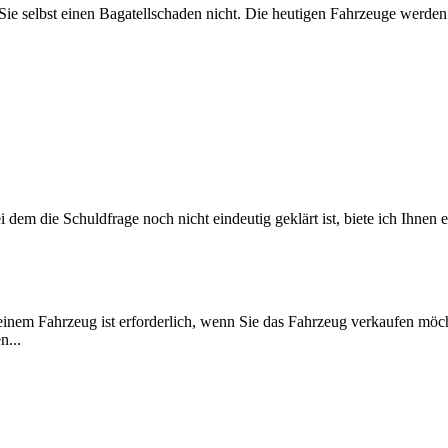
n Sie selbst einen Bagatellschaden nicht. Die heutigen Fahrzeuge werden
tounfall Nach dem Autounfall gilt: R
 dem die Schuldfrage noch nicht eindeutig geklärt ist, biete ich Ihne
inem Fahrzeug ist erforderlich, wenn Sie das Fahrzeug verkaufen möc
n...